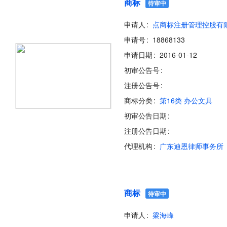
商标
待审中
申请人
点商标注册管理控股有
申请号
18868133
申请日期
2016-01-12
初审公告号
注册公告号
商标分类
第16类 办公文具
初审公告日期
注册公告日期
代理机构
广东迪恩律师事务所
商标
待审中
申请人
梁海峰