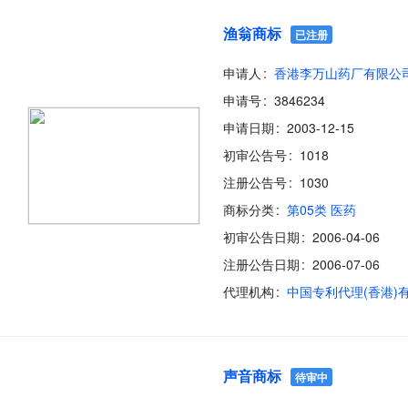
渔翁商标
已注册
申请人
香港李万山药厂有限公
申请号
3846234
申请日期
2003-12-15
初审公告号
1018
注册公告号
1030
商标分类
第05类 医药
初审公告日期
2006-04-06
注册公告日期
2006-07-06
代理机构
中国专利代理(香港)
声音商标
待审中