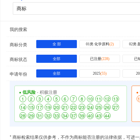
我的搜索
商标分类
全 部
01类 化学原料
(
2
)
02类
商标状态
全部
已注册
(
228
)
已
申请年份
全部
2025
(
55
)
20
低风险
- 积极注册
1
2
3
4
5
6
7
8
10
11
12
13
1
14
15
17
19
20
21
22
23
24
25
26
27
28
29
31
32
33
34
37
39
40
43
44
* 商标检索结果仅供参考，不作为商标能否注册的法律依据，可进