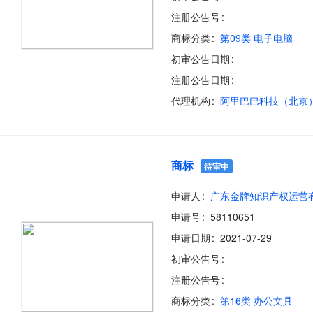
注册公告号
商标分类
第09类 电子电脑
初审公告日期
注册公告日期
代理机构
商标
待审中
申请人
申请号
58110651
申请日期
2021-07-29
初审公告号
注册公告号
商标分类
第16类 办公文具