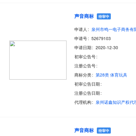
声音商标
待审中
申请人
泉州市鸣一电子商务有
申请号
52679103
申请日期
2020-12-30
初审公告号
注册公告号
商标分类
第28类 体育玩具
初审公告日期
注册公告日期
代理机构
声音商标
待审中