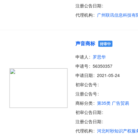
注册公告日期
代理机构
广州联讯信息科技有
声音商标
待审中
申请人
罗思华
申请号
56350357
申请日期
2021-05-24
初审公告号
注册公告号
商标分类
第35类 广告贸易
初审公告日期
注册公告日期
代理机构