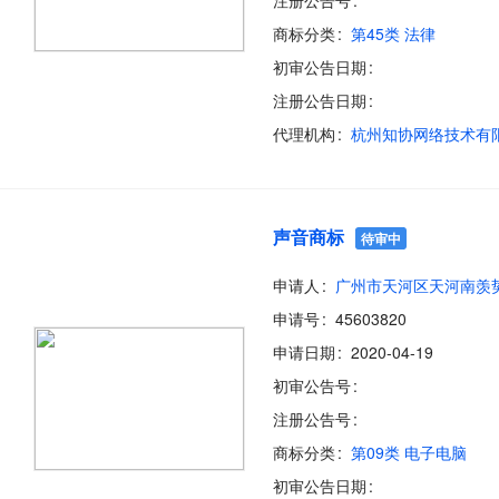
注册公告号
商标分类
第45类 法律
初审公告日期
注册公告日期
代理机构
杭州知协网络技术有
声音商标
待审中
申请人
申请号
45603820
申请日期
2020-04-19
初审公告号
注册公告号
商标分类
第09类 电子电脑
初审公告日期