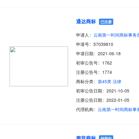
通达商标
已注册
申请人
申请号
57039810
申请日期
2021-06-18
初审公告号
1762
注册公告号
1774
商标分类
第45类 法律
初审公告日期
2021-10-05
注册公告日期
2022-01-05
代理机构
声音商标
待审中