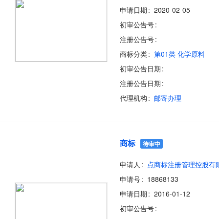
申请日期
2020-02-05
初审公告号
注册公告号
商标分类
第01类 化学原料
初审公告日期
注册公告日期
代理机构
邮寄办理
商标
待审中
申请人
点商标注册管理控股有
申请号
18868133
申请日期
2016-01-12
初审公告号