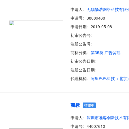
申请人
无锡畅浩网络科技有限
申请号
38089468
申请日期
2019-05-08
初审公告号
注册公告号
商标分类
第35类 广告贸易
初审公告日期
注册公告日期
代理机构
商标
待审中
申请人
深圳市唯客创新技术有
申请号
44007610